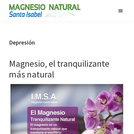
Saltar
Saltar
al
al
MAGNESIO
contenido
pie
Magnesio
SANTA
principal
de
100%
ISABEL
página
Natural
Depresión
Magnesio, el tranquilizante
más natural