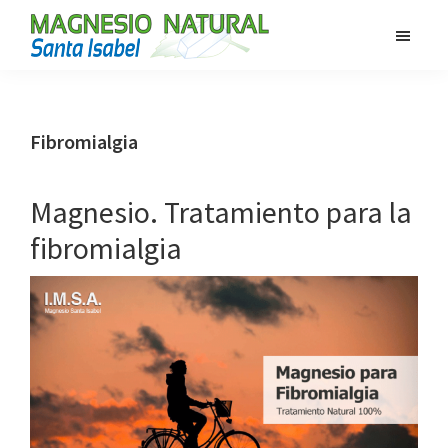
Saltar
Saltar
al
al
MAGNESIO
contenido
pie
Magnesio
SANTA
principal
de
100%
ISABEL
página
Natural
Fibromialgia
Magnesio. Tratamiento para la
fibromialgia