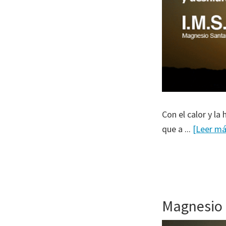
Con el calor y l
que a ...
[Leer má
Magnesio 