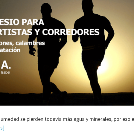
a humedad se pierden todavía más agua y minerales, por eso 
s]