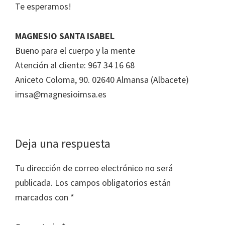
Te esperamos!
MAGNESIO SANTA ISABEL
Bueno para el cuerpo y la mente
Atención al cliente: 967 34 16 68
Aniceto Coloma, 90. 02640 Almansa (Albacete)
imsa@magnesioimsa.es
Interacciones
Deja una respuesta
con
Tu dirección de correo electrónico no será
los
publicada.
Los campos obligatorios están
lectores
marcados con
*