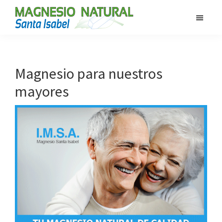
Saltar
Saltar
al
al
MAGNESIO
contenido
pie
Magnesio
SANTA
principal
de
100%
ISABEL
página
Natural
Magnesio para nuestros
mayores