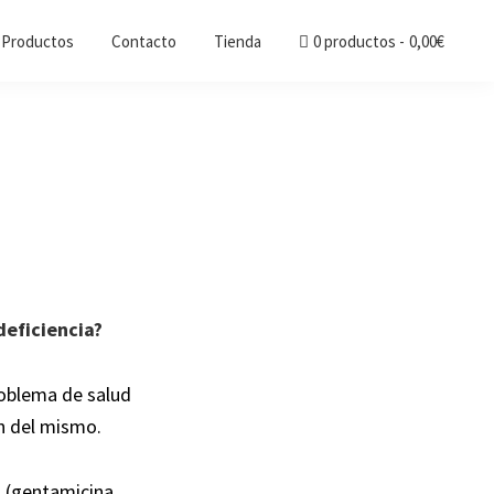
Productos
Contacto
Tienda
0 productos
0,00€
eficiencia?
roblema de salud
n del mismo.
s (gentamicina