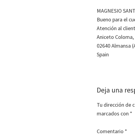
MAGNESIO SANT
Bueno para el cu
Atención al clien
Aniceto Coloma, 
02640 Almansa (
Spain
Interaccion
Deja una res
con
Tu dirección de c
los
marcados con
*
lectores
Comentario
*