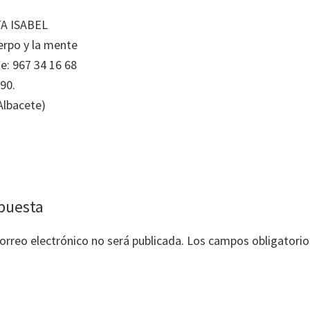
A ISABEL
erpo y la mente
te: 967 34 16 68
90.
Albacete)
es
puesta
orreo electrónico no será publicada.
Los campos obligatorio