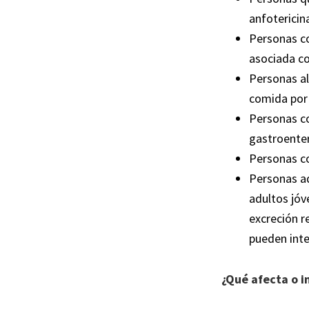
anfotericin
Personas co
asociada co
Personas al
comida por 
Personas co
gastroenteri
Personas co
Personas ad
adultos jóv
excreción r
pueden inte
¿Qué afecta o i