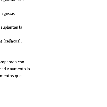
 magnesio
 suplantan la
 (celíacos),
comparada con
edad y aumenta la
camentos que