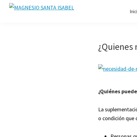
Saltar
Saltar
Saltar
Inic
a
al
al
MAGNESIO
Magnesio
SANTA
la
contenido
pie
100%
ISABEL
navegación
principal
de
Natural
principal
página
¿Quienes 
¿Quiénes pueden
La suplementació
o condición que 
Personas qu